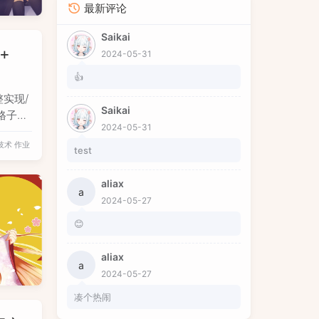
最新评论
Saikai
+
2024-05-31
👍
整实现/
Saikai
格子的
2024-05-31
弈树来
技术
作业
手工走
test
/或树的
aliax
a
2024-05-27
😊
aliax
a
2024-05-27
凑个热闹