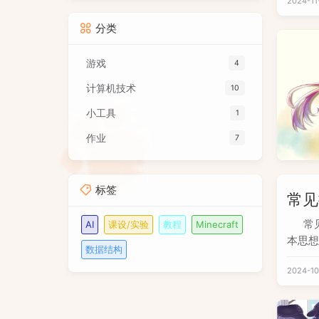
2024-11
（占一
点到终
分类
算完
最
游戏
4
计算机技术
10
小工具
1
作业
7
标签
常见
常
AI
课设/实验
教程
Minecraft
本思想
数据结构
旦发
2024-10
中的合
被放到
与总移