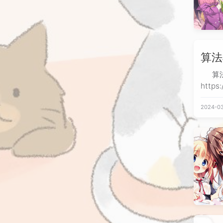
算法
算
https:
Algor
2024-03
<bits
快，尽