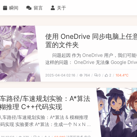
瞬间
留言
关于
使用 OneDrive 同步电脑上任
置的文件夹
问题起因 作为 OneDrive 用户，我们可
这样的问题： OneDrive 无法像 Google Dri
直接备份电脑上任意位置的文件夹。 OneDriv
2025-04-04 02:16
764
0
2
104.4℃
只能同步存放在 OneDrive 目录内的文件，
桌面、文档、图片、音乐、视频这些特定的文
如果希望把 D:\
车路径/车速规划实验：A*算法
模糊推理 C++代码实现
人车路径/车速规划实验：A*算法 & 模糊推理
代码实现 实验要求 A*算法：生成一个 N x N 的
网格，随机指定一些格子为障碍，左下角有辆车