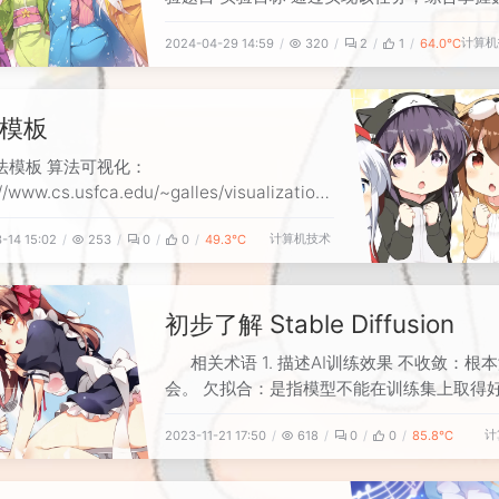
磁盘存储、缓冲区划分、磁盘到缓冲区的I/O
计算机
2024-04-29 14:59
320
2
1
64.0℃
对应的集合运算处理流程。 实验要求 编程语
限，只要实现功能流程即可，不限制界面要求
要求实现两种及两种以上的算法，可以从集合
模板
并、差、排序、去重复等操
法模板 算法可视化：
//www.cs.usfca.edu/~galles/visualization/
ithms.html 万能头文件 #include
计算机技术
-14 15:02
253
0
0
49.3℃
/stdc++.h> 笔记 1. 数据读入 scanf比cin更
量用scanf读入数据（百万级以上数据）
初步了解 Stable Diffusion
相关术语 1. 描述AI训练效果 不收敛：根
会。 欠拟合：是指模型不能在训练集上取得
果（获得足够低的loss）。学会了点，但是
计
2023-11-21 17:50
618
0
0
85.8℃
会。模型在训练集、测试集上表现都很差。 
合：在训练集上表现很好，但是测试集上表现
简单来说，就是学过头了。比如说，学半天1+