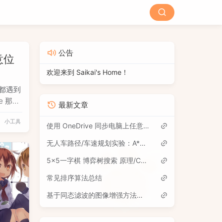
公告
意位
欢迎来到 Saikai's Home！
能都遇到
ve 那样
最新文章
e 默认
小工具
或者同步
使用 OneDrive 同步电脑上任意位置的文件夹
件夹。
无人车路径/车速规划实验：A*算法 & 模糊推理 C++代码实现
5x5一字棋 博弈树搜索 原理/C++代码完整实现/详细注释
常见排序算法总结
基于同态滤波的图像增强方法研究