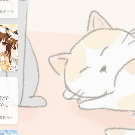
操作及
技术
作业
言不
等；
交、
本没学
好的结
也没学
算机技术
过拟
很差。
1=2然