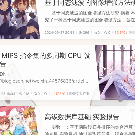
基于同态滤波的图像增强方法
基于同态滤波的图像增强方法研究 摘要 
究了一种基于同态滤波的图像增强方法，旨在
像质量并提升视觉效果，为后续的图像分析和
计算
2024-09-27 20:53
396
0
0
63.6℃
供可靠的数据基础。通过将图像从空间域转换
域，利用对数变换和高斯同态滤波器对图像的
反射成分进行分离和增强，本文提出的算法有
 MIPS 指令集的多周期 CPU 设
了光照不均和动态范围大的问题
告
SDN：
//blog.csdn.net/weixin_44576836/article/
ils/140526575 源码地址：
计算机技术
作业
-18 16:04
918
0
1
117.8℃
://github.com/saikaisa/Multicycle_CPU
验任务 实验目的 在单周期 CPU 实验完成的
下，理解多
高级数据库基础 实验报告
实验一：基于两阶段归并排序的集合运算 
验题目 实验目标 通过实现该任务，综合掌握