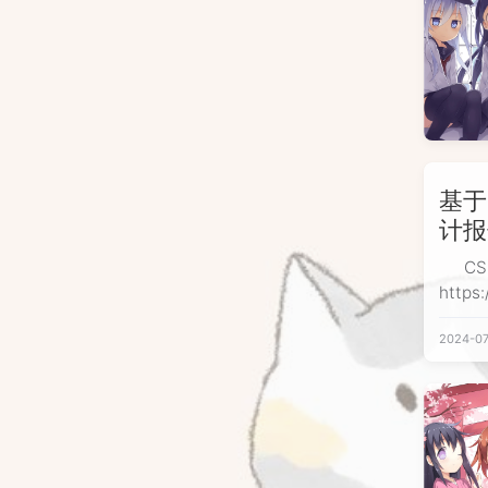
择未
基于
计报
C
https:
deta
2024-07
https
一、实
前提