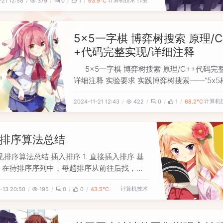
计算机技术
作业
-21 12:58
379
0
1
63.9℃
个格子）要去右上角，使用 A* 算法先计算起
点的不撞到障碍的最短路径。 模糊推理：计
后，利用路径上每个点的局部曲率，以及到周围
5x5一字棋 博弈树搜索 原理/C
+代码完整实现/详细注释
5x5一字棋 博弈树搜索 原理/C++代码完
详细注释 实验要求 实践博弈树搜索——“5x5
一字棋问题”。要求是Max方和Min方都用博
计算机
2024-11-21 12:43
422
0
1
68.2℃
决策，或者一方使用博弈树决策，一方随机或
棋，并使用alpha和beta减枝。 理论知识 与
启发式搜索策略 基本概念 与/或树用于分解
排序算法总结
见排序算法总结 插入排序 1. 直接插入排序 基
 在待排序序列中，每趟排序从前往后找，一
现逆序元素，就将其插入到前面已排好序的序列
计算机技术
-13 20:50
195
0
0
43.5℃
适位置。 性质 稳定 每趟排序可能不会将元素
最终位置 时间复杂度：O(n^2)；总比较次数
动次数均约为n^2/4 基本思想：每轮排序中选