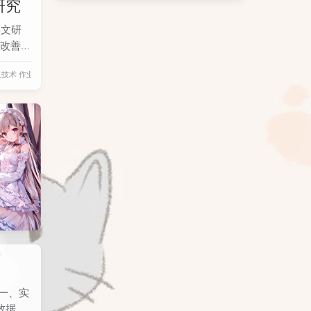
研究
本文研
改善图
识别提
机技术
作业
到频
照明和
效解决
一、实
数据从