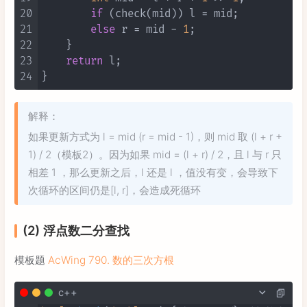
20
if
 (check(mid)) l = mid;

21
else
 r = mid - 
1
;

22
    }

23
return
 l;

24
解释：
如果更新方式为 l = mid (r = mid - 1)，则 mid 取 (l + r +
1) / 2（模板2）。因为如果 mid = (l + r) / 2，且 l 与 r 只
相差 1 ，那么更新之后，l 还是 l ，值没有变，会导致下
次循环的区间仍是[l, r]，会造成死循环
(2) 浮点数二分查找
模板题
AcWing 790. 数的三次方根
c++