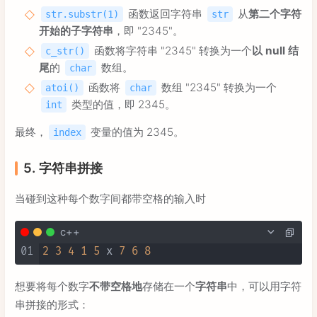
函数返回字符串
从
第二个字符
str.substr(1)
str
开始的子字符串
，即 "2345"。
函数将字符串 "2345" 转换为一个
以 null 结
c_str()
尾
的
数组。
char
函数将
数组 "2345" 转换为一个
atoi()
char
类型的值，即 2345。
int
最终，
变量的值为 2345。
index
5. 字符串拼接
当碰到这种每个数字间都带空格的输入时
c++
01
2
3
4
1
5
 x 
7
6
8
想要将每个数字
不带空格地
存储在一个
字符串
中，可以用字符
串拼接的形式：