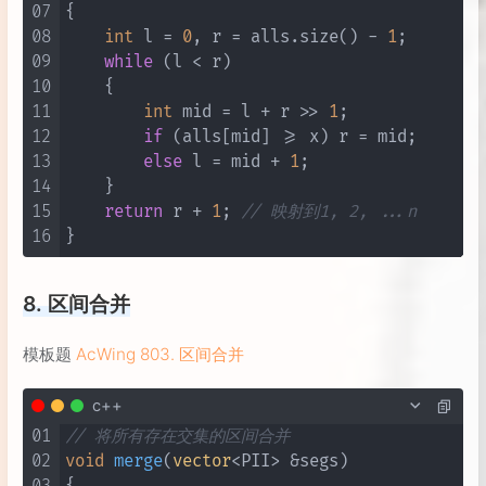
07
{

08
int
 l = 
0
, r = alls.size() - 
1
;

09
while
 (l < r)

10
    {

11
int
 mid = l + r >> 
1
;

12
if
 (alls[mid] >= x) r = mid;

13
else
 l = mid + 
1
;

14
    }

15
return
 r + 
1
; 
// 映射到1, 2, ...n
16
8. 区间合并
模板题
AcWing 803. 区间合并
c++
01
// 将所有存在交集的区间合并
02
void
merge
(
vector
<PII> &segs)