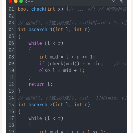
c++
01
bool
check
(
int
 x)
 {
/* ... */
} 
// 检查x是否
02
03
// 区间[l, r]被划分成[l, mid]和[mid + 1, r]
04
int
bsearch_1
(
int
 l, 
int
 r)
05
{

06
while
 (l < r)

07
    {

08
int
 mid = l + r >> 
1
;

09
if
 (check(mid)) r = mid;    
// ch
10
else
 l = mid + 
1
;

11
    }

12
return
 l;

13
14
// 区间[l, r]被划分成[l, mid - 1]和[mid, r]
15
int
bsearch_2
(
int
 l, 
int
 r)
16
{

17
while
 (l < r)

18
    {

19
int
 mid = l + r + 
1
 >> 
1
;
