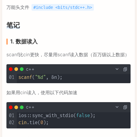
万能头文件
#include <bits/stdc++.h>
笔记
1. 数据读入
scanf比cin更快，尽量用scanf读入数据（百万级以上数据）
c++
01
scanf
(
"%d"
如果用cin读入，使用以下代码加速
c++
01
ios::sync_with_stdio(
false
02
cin
.tie(
0