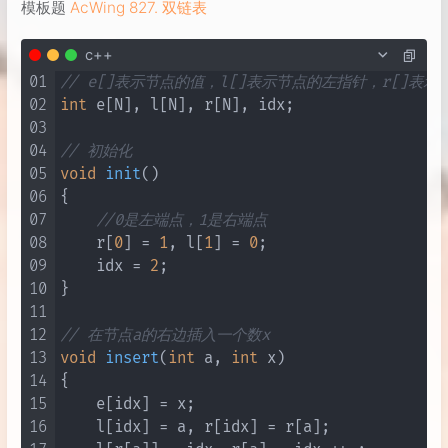
模板题
AcWing 827. 双链表
c++
01
// e[]表示节点的值，l[]表示节点的左指针，r[]表
02
int
 e[N], l[N], r[N], idx;

03
04
// 初始化
05
void
init
()
06
{

07
//0是左端点，1是右端点
08
    r[
0
] = 
1
, l[
1
] = 
0
;

09
    idx = 
2
;

10
}

11
12
// 在节点a的右边插入一个数x
13
void
insert
(
int
 a, 
int
 x)
14
{

15
    e[idx] = x;

16
    l[idx] = a, r[idx] = r[a];
