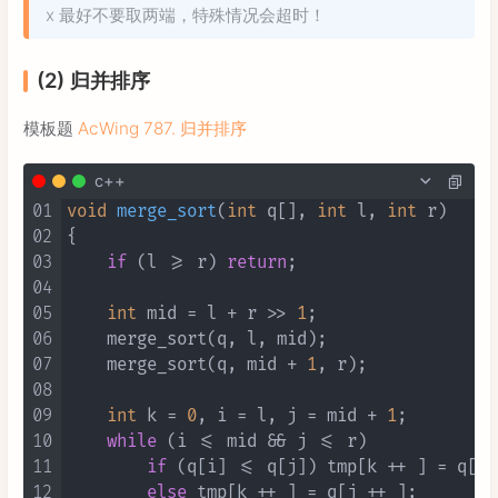
x 最好不要取两端，特殊情况会超时！
(2) 归并排序
模板题
AcWing 787. 归并排序
c++
01
void
merge_sort
(
int
 q[], 
int
 l, 
int
 r)
02
{

03
if
 (l >= r) 
return
;

04
05
int
 mid = l + r >> 
1
;

06
    merge_sort(q, l, mid);

07
    merge_sort(q, mid + 
1
, r);

08
09
int
 k = 
0
, i = l, j = mid + 
1
;

10
while
 (i <= mid && j <= r)

11
if
 (q[i] <= q[j]) tmp[k ++ ] = q[i 
12
else
 tmp[k ++ ] = q[j ++ ];
