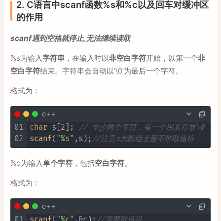
2. C语言中scanf函数%s和%c以及回车对缓冲区
的作用
scanf遇到空格就停止,无法继续读取
%s为输入
字符串
，在输入时以
非空白字符
开始，以第一个
非
空白字符
结束。字符串会自动以'\0'为最后一个字符。
格式为：
c++
01
char
 s[
2
]; 
// 至少两个字符，有一个用来存放\0
02
scanf
(
"%s"
,s);
//注意s为数组变量不带取值符
%c为输入
单个字符
，包括
空白字符
。
格式为：
c++
01
scanf
(
"%c"
,&c);
//需要取值符