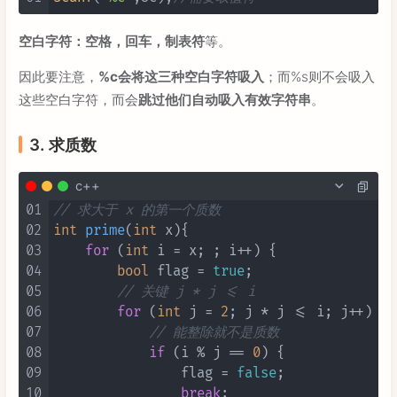
空白字符：空格，回车，制表符
等。
因此要注意，
%c会将这三种空白字符吸入
；而%s则不会吸入
这些空白字符，而会
跳过他们自动吸入有效字符串
。
3. 求质数
c++
01
// 求大于 x 的第一个质数
02
int
prime
(
int
 x)
{

03
for
 (
int
 i = x; ; i++) {

04
bool
 flag = 
true
;

05
// 关键 j * j <= i
06
for
 (
int
 j = 
2
; j * j <= i; j++) {

07
// 能整除就不是质数
08
if
 (i % j == 
0
) {

09
                flag = 
false
;

10
break
;
