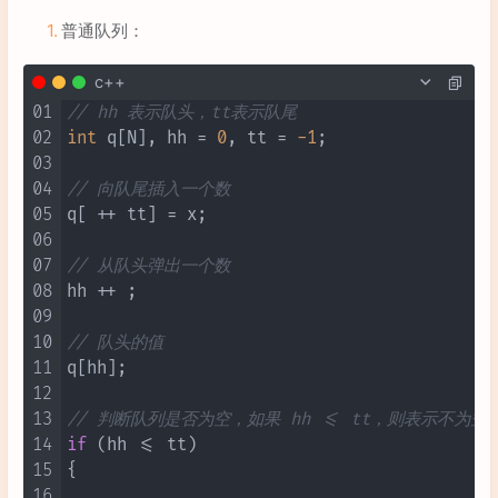
普通队列：
c++
01
// hh 表示队头，tt表示队尾
02
int
 q[N], hh = 
0
, tt = 
-1
;

03
04
// 向队尾插入一个数
05
q[ ++ tt] = x;

06
07
// 从队头弹出一个数
08
hh ++ ;

09
10
// 队头的值
11
q[hh];

12
13
// 判断队列是否为空，如果 hh <= tt，则表示不为空
14
if
 (hh <= tt)

15
{

16