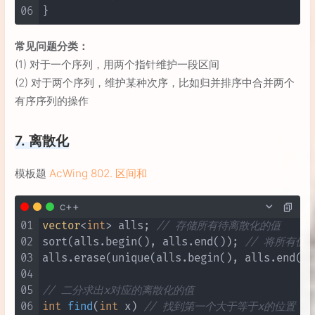
06
常见问题分类：
(1) 对于一个序列，用两个指针维护一段区间
(2) 对于两个序列，维护某种次序，比如归并排序中合并两个
有序序列的操作
7. 离散化
模板题
AcWing 802. 区间和
c++
01
vector
<
int
> alls; 
// 存储所有待离散化的值
02
sort(alls.begin(), alls.end()); 
// 将所有值
03
alls.erase(unique(alls.begin(), alls.end())
04
05
// 二分求出x对应的离散化的值
06
int
find
(
int
 x)
// 找到第一个大于等于x的位置