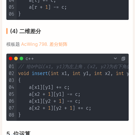
04
    a[l] += c;

05
    a[r + 
1
] -= c;

06
(4) 二维差分
模板题
AcWing 798. 差分矩阵
c++
01
// 给b中以(x1, y1)为左上角，(x2, y2)为右下
02
void
insert
(
int
 x1, 
int
 y1, 
int
 x2, 
int
 y2,
03
{

04
    a[x1][y1] += c;

05
    a[x2 + 
1
][y1] -= c;

06
    a[x1][y2 + 
1
] -= c;

07
    a[x2 + 
1
][y2 + 
1
] += c;

08
5. 位运算