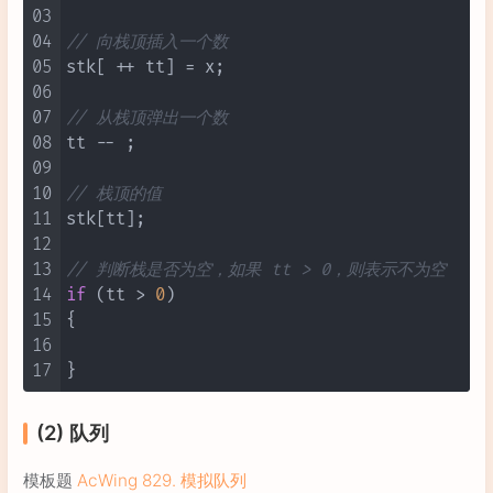
03
04
// 向栈顶插入一个数
05
stk[ ++ tt] = x;

06
07
// 从栈顶弹出一个数
08
tt -- ;

09
10
// 栈顶的值
11
stk[tt];

12
13
// 判断栈是否为空，如果 tt > 0，则表示不为空
14
if
 (tt > 
0
)

15
{

16
17
(2) 队列
模板题
AcWing 829. 模拟队列