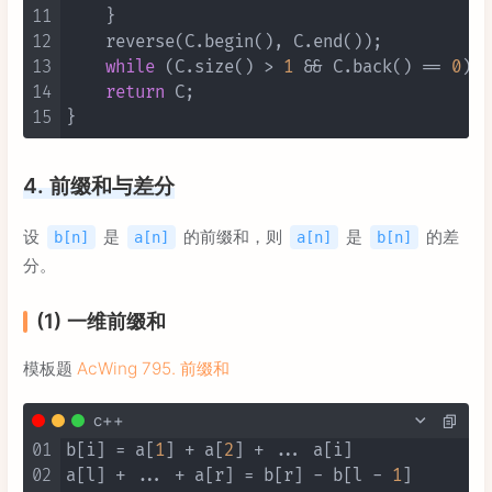
11
    }

12
    reverse(C.begin(), C.end());

13
while
 (C.size() > 
1
 && C.back() == 
0
) C
14
return
 C;

15
4. 前缀和与差分
设
是
的前缀和，则
是
的差
b[n]
a[n]
a[n]
b[n]
分。
(1) 一维前缀和
模板题
AcWing 795. 前缀和
c++
01
b[i] = a[
1
] + a[
2
] + ... a[i]

02
a[l] + ... + a[r] = b[r] - b[l - 
1