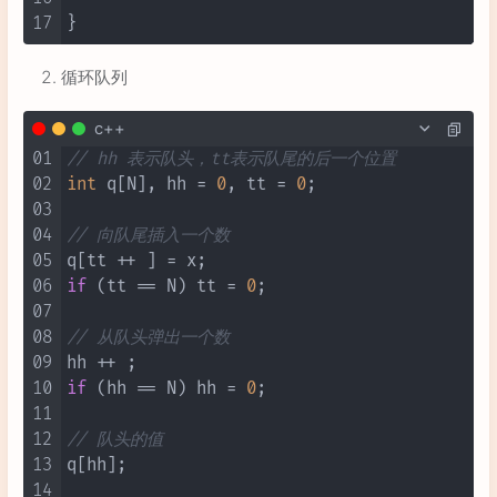
17
循环队列
c++
01
// hh 表示队头，tt表示队尾的后一个位置
02
int
 q[N], hh = 
0
, tt = 
0
;

03
04
// 向队尾插入一个数
05
06
if
 (tt == N) tt = 
0
;

07
08
// 从队头弹出一个数
09
10
if
 (hh == N) hh = 
0
;

11
12
// 队头的值
13
q[hh];

14