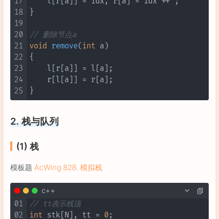
17
    l[r[a]] = idx, r[a] = idx ++ ;

18
}

19
20
// 删除节点a
21
void
remove
(
int
 a)
22
{

23
    l[r[a]] = l[a];

24
    r[l[a]] = r[a];

25
2. 栈与队列
(1) 栈
模板题
AcWing 828. 模拟栈
c++
01
// tt表示栈顶
02
int
 stk[N], tt = 
0
;
