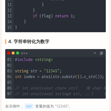
11
            }

12
        }

13
if
 (flag) 
return
 i;

14
    }

15
4. 字符串转化为数字
c++
01
#
include
<string>
02
03
string
 str = 
"12345"
04
int
 index = atoi(str.substr(
1
).c_str());

05
06
// int atoi(const char* str) 
07
// int s
在示例中，
变量的值为 "12345"。
str