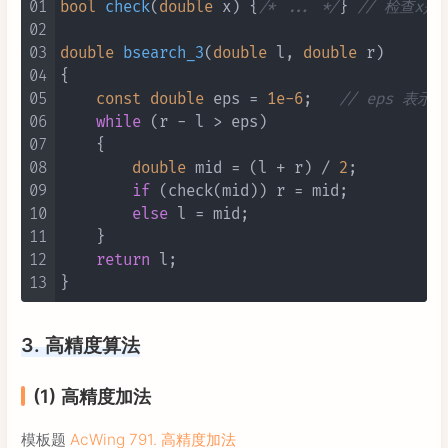
01
bool
check
(
double
 x)
 {
/* ... */
} 
// 检查x
02
03
double
bsearch_3
(
double
 l, 
double
 r)
04
{

05
const
double
 eps = 
1e-6
;   
// eps 表
06
while
 (r - l > eps)

07
    {

08
double
 mid = (l + r) / 
2
;

09
if
 (check(mid)) r = mid;

10
else
 l = mid;

11
    }

12
return
 l;

13
3. 高精度算法
(1) 高精度加法
模板题
AcWing 791. 高精度加法