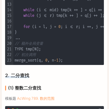
13
14
while
 (i <= mid) tmp[k ++ ] = q[i ++ ];

15
while
 (j <= r) tmp[k ++ ] = q[j ++ ];

16
17
for
 (i = l, j = 
0
; i <= r; i ++, j ++ )
18
}

19
20
// 额外全局变量
21
22
// 初次调用
23
merge_sort(q, 
0
, n
-1
2. 二分查找
(1) 整数二分查找
模板题
AcWing 789. 数的范围