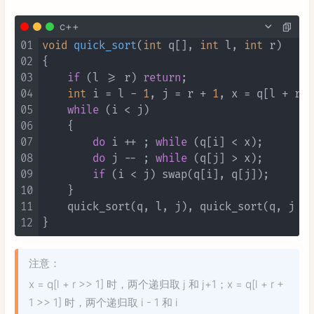
c++
01
void
quick_sort
(
int
 q[], 
int
 l, 
int
 r)
02
{

03
if
 (l >= r) 
return
;

04
int
 i = l - 
1
, j = r + 
1
, x = q[l + r >
05
while
 (i < j)

06
    {

07
do
 i ++ ; 
while
 (q[i] < x);

08
do
 j -- ; 
while
 (q[j] > x);

09
if
 (i < j) swap(q[i], q[j]);

10
    }

11
    quick_sort(q, l, j), quick_sort(q, j + 
12
注意：
x = q[l + r >> 1] 时，两个递归取 j 和 j+1；x = q[l + r +
1 >> 1] 时，两个递归取 i - 1 和 i