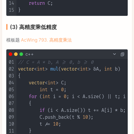
14
return
 C;

15
(3) 高精度乘低精度
模板题
AcWing 793. 高精度乘法
c++
01
// C = A * b, A >= 0, b >= 0
02
vector
<
int
> 
mul
(
vector
<
int
> &A, 
int
 b)
03
{

04
vector
<
int
> C;

05
int
 t = 
0
;

06
for
 (
int
 i = 
0
; i < A.size() || t; i ++ 
07
    {

08
if
 (i < A.size()) t += A[i] * b;

09
        C.push_back(t % 
10
);

10
        t /= 
10
;

11
    }
