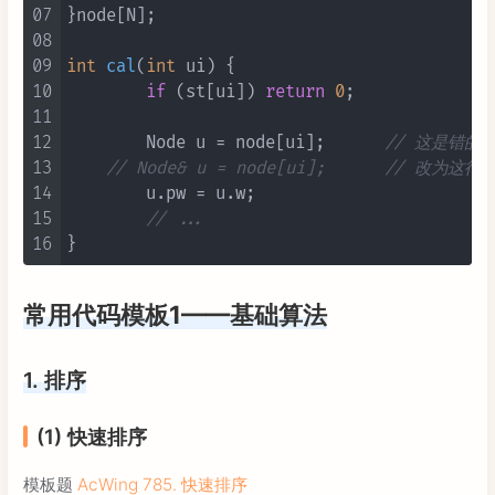
07
}node[N];

08
09
int
cal
(
int
 ui)
 {

10
if
 (st[ui]) 
return
0
;

11
12
	Node u = node[ui];	
// 这是错的，
13
// Node& u = no
14
	u.pw = u.w;

15
// ...   
16
常用代码模板1——基础算法
1. 排序
(1) 快速排序
模板题
AcWing 785. 快速排序