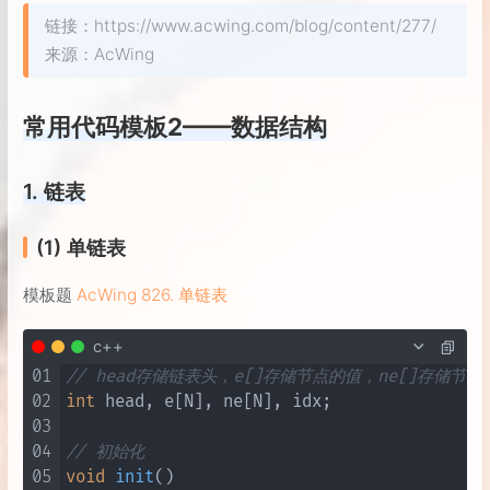
链接：https://www.acwing.com/blog/content/277/
来源：AcWing
常用代码模板2——数据结构
1. 链表
(1) 单链表
模板题
AcWing 826. 单链表
c++
01
// head存储链表头，e[]存储节点的值，ne[]存储节
02
int
 head, e[N], ne[N], idx;

03
04
// 初始化
05
void
init
()