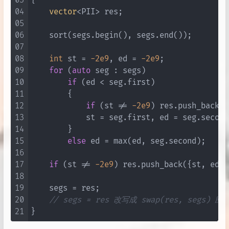
03
{

04
vector
<PII> res;

05
06
    sort(segs.begin(), segs.end());

07
08
int
 st = 
-2e9
, ed = 
-2e9
;

09
for
 (
auto
 seg : segs)

10
if
 (ed < seg.first)

11
        {

12
if
 (st != 
-2e9
) res.push_back({
13
            st = seg.first, ed = seg.second;
14
        }

15
else
 ed = max(ed, seg.second);

16
17
if
 (st != 
-2e9
) res.push_back({st, ed});
18
19
    segs = res;

20
// segs = res 改写成 swap(res, s
21