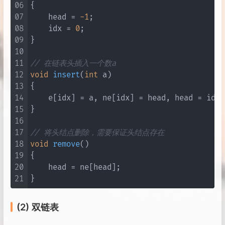
06
{

07
    head = 
-1
;

08
    idx = 
0
;

09
}

10
11
// 在链表头插入一个数a
12
void
insert
(
int
 a)
13
{

14
    e[idx] = a, ne[idx] = head, head = idx +
15
}

16
17
// 将头结点删除，需要保证头结点存在
18
void
remove
()
19
{

20
    head = ne[head];

21
(2) 双链表