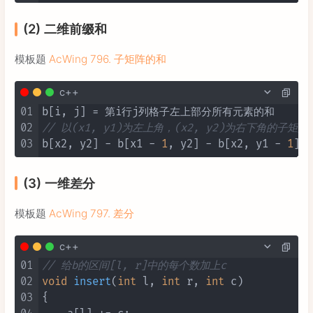
(2) 二维前缀和
模板题
AcWing 796. 子矩阵的和
c++
01
02
// 以(x1, y1)为左上角，(x2, y2)为右下角的子矩
03
b[x2, y2] - b[x1 - 
1
, y2] - b[x2, y1 - 
1
] +
(3) 一维差分
模板题
AcWing 797. 差分
c++
01
// 给b的区间[l, r]中的每个数加上c
02
void
insert
(
int
 l, 
int
 r, 
int
 c)
03
{
