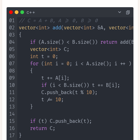
c++
01
// C = A + B, A >= 0, B >= 0
02
vector
<
int
> 
add
(
vector
<
int
> &A, 
vector
<
int
>
03
{

04
if
 (A.size() < B.size()) 
return
 add(B, 
05
vector
<
int
> C;

06
int
 t = 
0
;

07
for
 (
int
 i = 
0
; i < A.size(); i ++ )

08
    {

09
        t += A[i];

10
if
 (i < B.size()) t += B[i];

11
        C.push_back(t % 
10
);

12
        t /= 
10
;

13
    }

14
15
if
 (t) C.push_back(t);

16
return
 C;

17