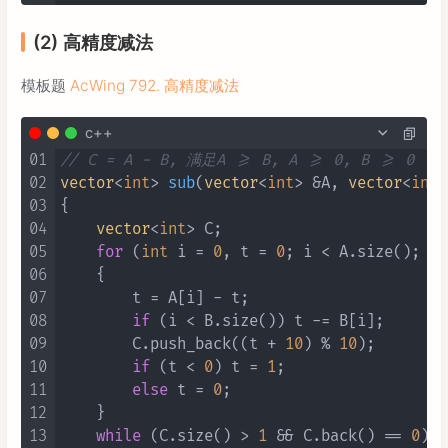
(2) 高精度减法
模板题
AcWing 792. 高精度减法
c++
01
// C = A - B, 满足A >= B, A >= 0, B >= 0
02
vector
<
int
> 
sub
(
vector
<
int
> &A, 
vector
<
int
>
03
{

04
vector
<
int
> C;

05
for
 (
int
 i = 
0
, t = 
0
; i < A.size(); i 
06
    {

07
        t = A[i] - t;

08
if
 (i < B.size()) t -= B[i];

09
        C.push_back((t + 
10
) % 
10
);

10
if
 (t < 
0
) t = 
1
;

11
else
 t = 
0
;

12
    }

13
while
 (C.size() > 
1
 && C.back() == 
0
) C