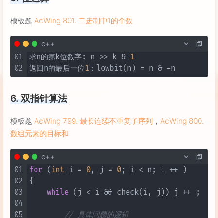
模板题
AcWing 801. 二进制中1的个数
c++
01
求n的第k位数字: n >> k & 
1
02
返回n的最后一位
1
6. 双指针算法
模板题
AcWing 799. 最长连续不重复子序列
，
AcWing 800.
数组元素的目标和
c++
01
for
 (
int
 i = 
0
, j = 
0
; i < n; i ++ )

02
{

03
while
 (j < i && check(i, j)) j ++ ;

04
05
// 具体问题的逻辑