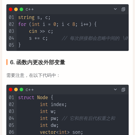
c++
01
string
02
for
 (
int
 i = 
0
; i < 
8
; i++) {

03
cin
 >> c;

04
    s += c;	
// 每次拼接都会忽略中间的 \0，
05
6. 函数内更改外部变量
需要注意，在以下代码中：
c++
01
struct
Node
 {
02
int
 index;

03
int
 w;

04
int
 pw;	
// 它和所有后代权重之和 
05
int
 dw;

06
vector
<
int
> son;
