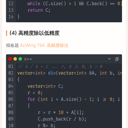
12
while
 (C.size() > 
1
 && C.back() == 
0
) C
13
return
 C;

14
(4) 高精度除以低精度
模板题
AcWing 794. 高精度除法
c++
01
// A / b = C ... r, A >= 0, b > 0
02
vector
<
int
> 
div
(
vector
<
int
> &A, 
int
 b, 
int
 
03
{

04
vector
<
int
> C;

05
    r = 
0
;

06
for
 (
int
 i = A.size() - 
1
; i >= 
0
; i --
07
    {

08
        r = r * 
10
 + A[i];

09
        C.push_back(r / b);

10
        r %= b;
