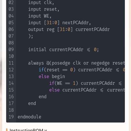
02
    input clk,

03
    input reset,

04
    input WE,

05
    input [
31
:
0
] nextPCAddr,

06
    output reg [
31
:
0
] currentPCAddr

07
    )
;

08
09
    initial currentPCAddr <= 
0
;

10
11
    always @(posedge clk or negedge reset) b
12
if
(reset == 
0
)
 currentPCAddr <= 
0
;

13
else
 begin

14
if
(WE == 
1
) currentPCAddr <= ne
15
else
 currentPCAddr <= currentPC
16
        end

17
    end

18
19
InstructionROM.v