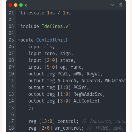
c
01
`timescale 
1
ns / 
1
ps

02
03
`include 
"defines.v"
04
05
module 
ControlUnit
(

06
    input clk,

07
    input zero, sign,

08
    input [
2
:
0
] state,

09
    input [
5
:
0
] op, func,

10
    output reg PCWE, mWR, RegWE,

11
    output reg ALUSrcA, ALUSrcB, WBDataSrc,
12
    output reg [
1
:
0
] PCSrc,

13
    output reg [
1
:
0
] RegWAddrSrc,

14
    output reg [
3
:
0
] ALUControl

15
    )
;

16
17
    reg [
13
:
0
] control; 
// {ALUSrcA, ALUSrc
18
    reg [
2
:
0
] wr_control; 
// {PCWE, mWR, Re