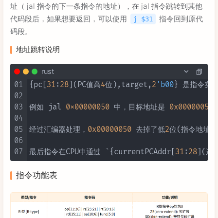
址（ jal 指令的下一条指令的地址），在 jal 指令跳转到其他
代码段后，如果想要返回，可以使用
指令回到原代
j $31
码段。
地址跳转说明
rust
01
{pc[
31
:
28
](PC值高
4
位),target,
2
'b00
} 是指令实
02
03
例如 jal 
0x00000050
 中，目标地址是 
0x00000050
(
04
05
经过汇编器处理，
0x00000050
 去掉了低
2
位(指令地址的
06
07
最后指令在CPU中通过 `{currentPCAddr[
31
:
28
](还
指令功能表