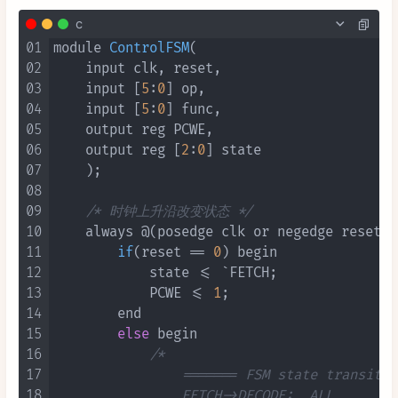
c
01
module 
ControlFSM
(

02
    input clk, reset,

03
    input [
5
:
0
] op,

04
    input [
5
:
0
] func,

05
    output reg PCWE,

06
    output reg [
2
:
0
] state

07
    )
;

08
09
/* 时钟上升沿改变状态 */
10
    always @(posedge clk or negedge reset) b
11
if
(reset == 
0
)
 begin

12
            state <= `FETCH;

13
            PCWE <= 
1
;

14
        end

15
else
 begin

16
/*

17
                ======= FSM state transitio
18
                FETCH->DECODE:  ALL
