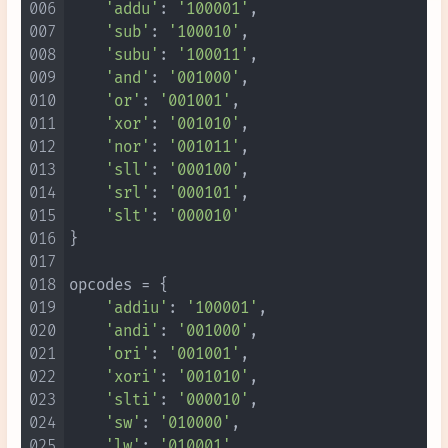
006
'addu'
: 
'100001'
,

007
'sub'
: 
'100010'
,

008
'subu'
: 
'100011'
,

009
'and'
: 
'001000'
,

010
'or'
: 
'001001'
,

011
'xor'
: 
'001010'
,

012
'nor'
: 
'001011'
,

013
'sll'
: 
'000100'
,

014
'srl'
: 
'000101'
,

015
'slt'
: 
'000010'
016
}

017
018
opcodes = {

019
'addiu'
: 
'100001'
,

020
'andi'
: 
'001000'
,

021
'ori'
: 
'001001'
,

022
'xori'
: 
'001010'
,

023
'slti'
: 
'000010'
,

024
'sw'
: 
'010000'
,

025
'lw'
: 
'010001'
,
