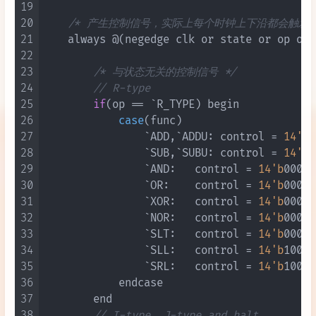
19
20
/* 产生控制信号，实际上每个时钟上下沿都会触发 
21
    always @(negedge clk or state or op or 
22
23
/* 与状态无关的控制信号 */
24
// R-type
25
if
(op == `R_TYPE) begin

26
case
(func)
27
                `ADD,`ADDU: control = 
14'b
0
28
                `SUB,`SUBU: control = 
14'b
0
29
                `AND:   control = 
14'b
00010
30
                `OR:    control = 
14'b
00010
31
                `XOR:   control = 
14'b
00010
32
                `NOR:   control = 
14'b
00010
33
                `SLT:   control = 
14'b
00010
34
                `SLL:   control = 
14'b
10010
35
                `SRL:   control = 
14'b
10010
36
            endcase

37
        end

38
// I-type, J-type and halt