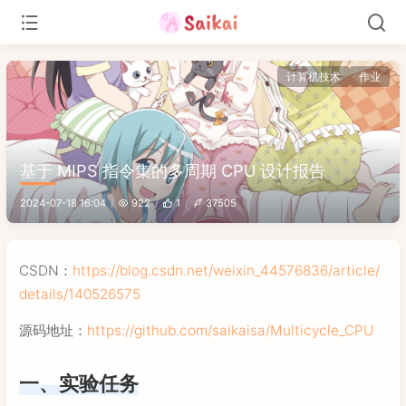
计算机技术
作业
基于 MIPS 指令集的多周期 CPU 设计报告
2024-07-18 16:04
922
1
37505
CSDN：
https://blog.csdn.net/weixin_44576836/article/
details/140526575
源码地址：
https://github.com/saikaisa/Multicycle_CPU
一、实验任务