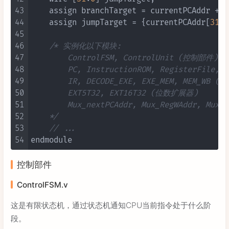
43
    assign branchTarget = currentPCAddr + 
4
44
    assign jumpTarget = {currentPCAddr[
31
:
2
45
46
/* 实例化以下模块: 

47
        ControlFSM, ControlUnit (控制部件)

48
        PC, InstructionROM, RegisterFile,
49
        IR, DECODE_EXE, EXE_MEM, MEM_
50
        EXT5T32, EXT16T32 (位数扩展器)

51
        Mux_nextPCAddr, Mux_RegWAddr, Mux_
52
    */
53
// ...
54
控制部件
ControlFSM.v
这是有限状态机，通过状态机通知CPU当前指令处于什么阶
段。