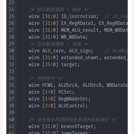
23
24
/* 部分数据通路 - 锁存 */
25
    wire [
31
:
0
] ID_instrution;  
// ID_ins
26
    wire [
31
:
0
] EX_RegRData1, EX_RegRData2;

27
    wire [
31
:
0
] MEM_ALU_result, MEM_WBData;

28
    wire [
31
:
0
] WB_WBData;

29
/* 部分数据通路 - 其他 */
30
    wire ALU_zero, ALU_sign;    
// ALU标志位
31
    wire [
31
:
0
] extended_shamt, extended_imm
32
    wire [
25
:
0
] target;

33
34
/* 控制信号 */
35
    wire PCWE, ALUSrcA, ALUSrcB, WBDataSrc,
36
    wire [
1
:
0
] PCSrc;

37
    wire [
1
:
0
] RegWAddrSrc;

38
    wire [
3
:
0
] ALUControl;

39
40
/* 分支指令和跳转指令形成的目标地址 */
41
    wire [
31
:
0
] branchTarget;

42
    wire [
31
:
0
] jumpTarget;
