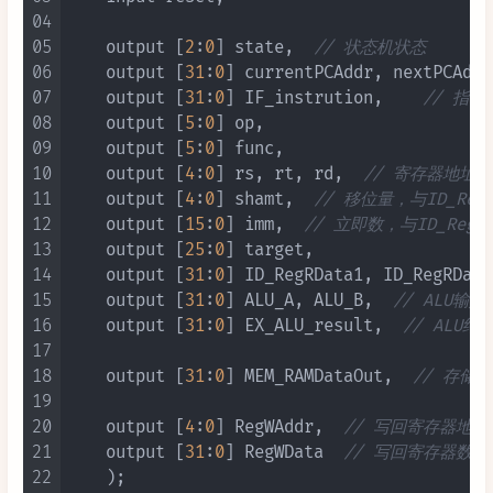
04
05
    output [
2
:
0
] state,  
// 状态机状态
06
    output [
31
:
0
] currentPCAddr, nextPCAddr
07
    output [
31
:
0
] IF_instrution,    
// 指令
08
    output [
5
:
0
] op,

09
    output [
5
:
0
] func,

10
    output [
4
:
0
] rs, rt, rd,  
// 寄存器地址，r
11
    output [
4
:
0
] shamt,  
// 移位量，与ID_RegR
12
    output [
15
:
0
] imm,  
// 立即数，与ID_RegRD
13
    output [
25
:
0
] target,

14
    output [
31
:
0
] ID_RegRData1, ID_RegRData
15
    output [
31
:
0
] ALU_A, ALU_B,  
// ALU输入
16
    output [
31
:
0
] EX_ALU_result,  
// ALU结
17
18
    output [
31
:
0
] MEM_RAMDataOut,  
// 存储器
19
20
    output [
4
:
0
] RegWAddr,  
// 写回寄存器地址
21
    output [
31
:
0
] RegWData  
// 写回寄存器数据
22
    )
;
