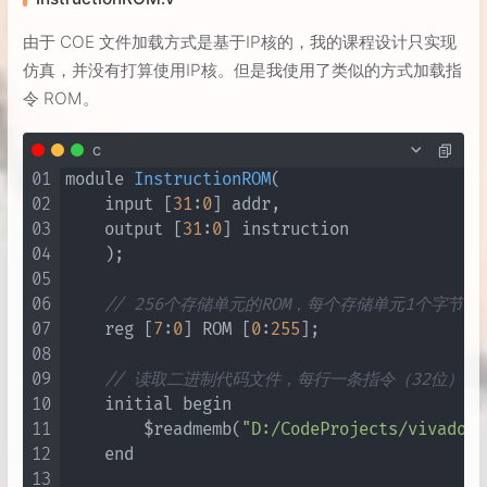
由于 COE 文件加载方式是基于IP核的，我的课程设计只实现
仿真，并没有打算使用IP核。但是我使用了类似的方式加载指
令 ROM。
c
01
module 
InstructionROM
(

02
    input [
31
:
0
] addr,

03
    output [
31
:
0
] instruction 

04
    )
;

05
06
// 256个存储单元的ROM，每个存储单元1个字节
07
    reg [
7
:
0
] ROM [
0
:
255
];

08
09
// 读取二进制代码文件，每行一条指令（32位），
10
    initial begin

11
        $readmemb(
"D:/CodeProjects/vivado p
12
    end

13