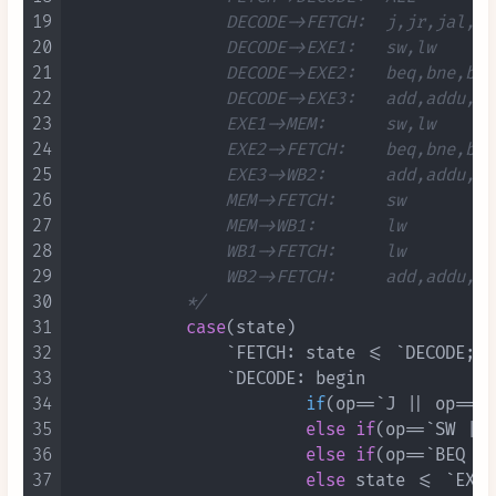
19
                DECODE->FETCH:  j,jr,jal,hal
20
                DECODE->EXE1:   sw,lw

21
                DECODE->EXE2:   beq,bne,bltz
22
                DECODE->EXE3:   add,addu,ad
23
                EXE1->MEM:      sw,lw

24
                EXE2->FETCH:    beq,bne,bltz
25
                EXE3->WB2:      add,addu,ad
26
                MEM->FETCH:     sw

27
                MEM->WB1:       lw

28
                WB1->FETCH:     lw

29
                WB2->FETCH:     add,addu,ad
30
            */
31
case
(state)

32
                `FETCH: state <= `DECODE;

33
                `DECODE: begin

34
if
(op==`J || op==`J
35
else
if
(op==`SW || 
36
else
if
(op==`BEQ ||
37
else
 state <= `EXE3