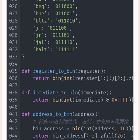
026
'beq'
: 
'011000'
,

027
'bne'
: 
'011001'
,

028
'bltz'
: 
'011010'
,

029
'j'
: 
'011100'
,

030
'jr'
: 
'011101'
,

031
'jal'
: 
'011110'
,

032
'halt'
: 
'111111'
033
}

034
035
def
register_to_bin
(
register
):

036
return
bin
(
int
(register[
1
:]))[
2
:].zfil
037
038
def
immediate_to_bin
(
immediate
):

039
return
bin
(
int
(immediate) & 
0xFFFF
)[
2
:
040
041
def
address_to_bin
(
address
):

042
# 转换16进制地址为二进制，并去掉末尾两位
043
    bin_address = 
bin
(
int
(address, 
16
))[
2
:
044
return
 bin_address[:-
2
].zfill(
26
)  
# 