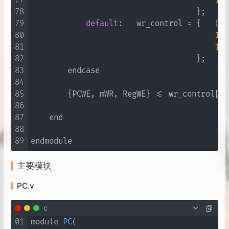
77
1'b
78
                                    };

79
default
:   wr_control = {   (cl
80
1'b
81
1'b
82
                                    };

83
        endcase

84
85
        {PCWE, mWR, RegWE} <= wr_control[
2
:
86
87
    end

88
89
主要模块
PC.v
c
01
module 
PC
(
