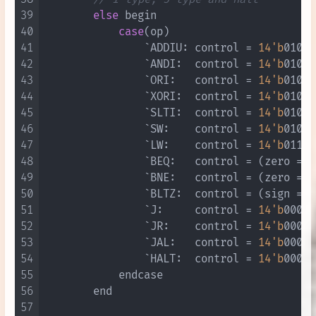
39
else
 begin

40
case
(op)

41
                `ADDIU: control = 
14'b
01010
42
                `ANDI:  control = 
14'b
01010
43
                `ORI:   control = 
14'b
01010
44
                `XORI:  control = 
14'b
01010
45
                `SLTI:  control = 
14'b
01010
46
                `SW:    control = 
14'b
01010
47
                `LW:    control = 
14'b
01111
48
                `BEQ:   control = (zero == 
49
                `BNE:   control = (zero == 
50
                `BLTZ:  control = (sign == 
51
                `J:     control = 
14'b
00010
52
                `JR:    control = 
14'b
00010
53
                `JAL:   control = 
14'b
00000
54
                `HALT:  control = 
14'b
00010
55
            endcase

56
        end

57