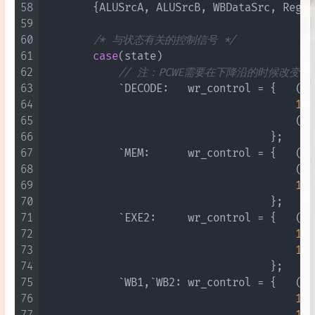
58
        {ALUSrcA, ALUSrcB, WBDataSrc, RegWD
59
60
/* 与状态有关的控制信号 */
61
case
(state)

62
// 注：PCWE需要在下降沿的时候改变
63
            `DECODE:   wr_control = {   (cl
64
1'b
65
                                        (op
66
                                    };

67
            `MEM:      wr_control = {   (cl
68
                                        (op
69
1'b
70
                                    };

71
            `EXE2:     wr_control = {   (cl
72
1'b
73
1'b
74
                                    };

75
            `WB1,`WB2: wr_control = {   (cl
76
1'b