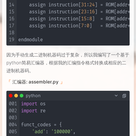
14
    assign instruction[
31
:
24
] = ROM[addr+
0
]
15
    assign instruction[
23
:
16
] = ROM[addr+
1
]
16
    assign instruction[
15
:
8
]  = ROM[addr+
2
]
17
    assign instruction[
7
:
0
]   = ROM[addr+
3
]
18
19
因为手动生成二进制机器码过于复杂，所以我编写了一个基于
python简易汇编器，根据我的汇编指令格式转换成相应的二
进制机器码。
汇编器: assembler.py
python
001
import
002
import
 re

003
004
funct_codes = {

005
'add'
: 
'100000'
,
