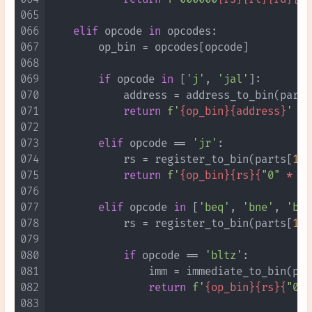
065
066
elif
 opcode 
in
 opcodes:

067
        op_bin = opcodes[opcode]

068
069
if
 opcode 
in
 [
'j'
, 
'jal'
]:

070
            address = address_to_bin(parts
071
return
f'
{op_bin}
{address}
'
072
073
elif
 opcode == 
'jr'
:

074
            rs = register_to_bin(parts[
1
])

075
return
f'
{op_bin}
{rs}
{
"0"
 * 
21
076
077
elif
 opcode 
in
 [
'beq'
, 
'bne'
, 
'blt
078
            rs = register_to_bin(parts[
1
])

079
080
if
 opcode == 
'bltz'
:

081
                imm = immediate_to_bin(par
082
return
f'
{op_bin}
{rs}
{
"000
083