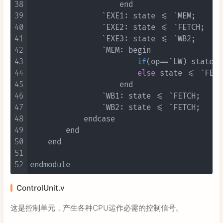
38
                    end

39
                `EXE1: state <= `MEM;

40
                `EXE2: state <= `FETCH;

41
                `EXE3: state <= `WB2;

42
                `MEM: begin

43
if
(op==`LW)
 state <
44
else
 state <= `FETC
45
                    end

46
                `WB1: state <= `FETCH;

47
                `WB2: state <= `FETCH;

48
            endcase

49
        end

50
    end

51
52
ControlUnit.v
这是控制单元，产生各种CPU运作必需的控制信号。