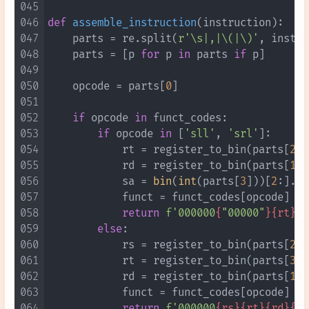
045
046
def
assemble_instruction
(
instruction
):

047
    parts = re.split(
r'\s|,|\(|\)'
, instru
048
    parts = [p 
for
 p 
in
 parts 
if
 p]

049
050
    opcode = parts[
0
]

051
052
if
 opcode 
in
 funct_codes:

053
if
 opcode 
in
 [
'sll'
, 
'srl'
]:

054
            rt = register_to_bin(parts[
2
])

055
            rd = register_to_bin(parts[
1
])

056
            sa = 
bin
(
int
(parts[
3
]))[
2
:].zf
057
            funct = funct_codes[opcode]

058
return
f'000000
{
"00000"
}
{rt}
{r
059
else
:

060
            rs = register_to_bin(parts[
2
])

061
            rt = register_to_bin(parts[
3
])

062
            rd = register_to_bin(parts[
1
])

063
            funct = funct_codes[opcode]

064
return
f'000000
{rs}
{rt}
{rd}
{
"0